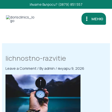
Skip
Имате въпроси?
(0879) 851 557
to
content
МЕНЮ
lichnostno-razvitie
Leave a Comment
/ By
admin
/
януари 9, 2026