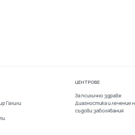
ЦЕНТРОВЕ
За психично здраве
ир Галили
Диагностика и лечение н
съдови заболявания
ти