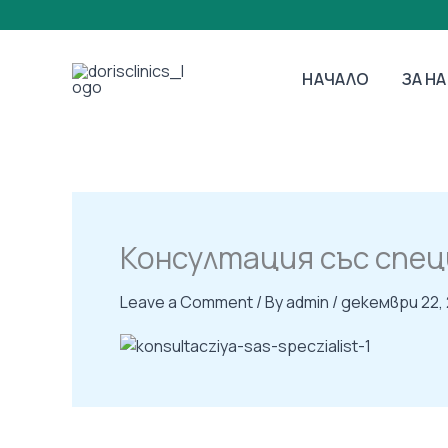
Skip
to
content
НАЧАЛО
ЗА Н
Консултация със спе
Leave a Comment
/ By
admin
/
декември 22,