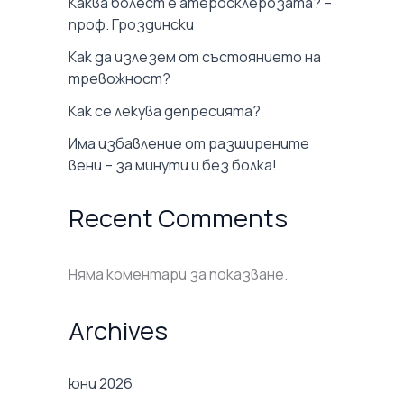
Каква болест е атеросклерозата? –
проф. Гроздински
Как да излезем от състоянието на
тревожност?
Как се лекува депресията?
Има избавление от разширените
вени – за минути и без болка!
Recent Comments
Няма коментари за показване.
Archives
юни 2026