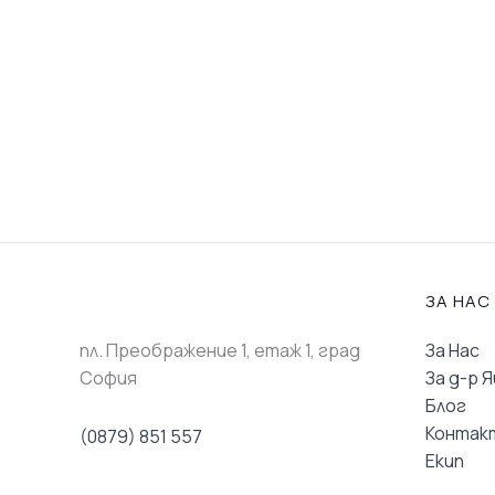
ЗА НАС
пл. Преображение 1, eтаж 1, град
За Нас
София
За д-р Я
Блог
Контак
(0879) 851 557
Екип