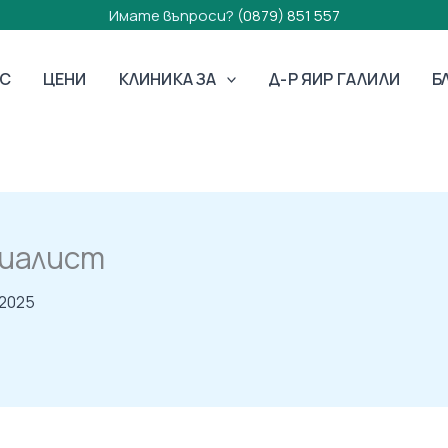
Имате въпроси?
(0879) 851 557
АС
ЦЕНИ
КЛИНИКА ЗА
Д-Р ЯИР ГАЛИЛИ
Б
циалист
 2025