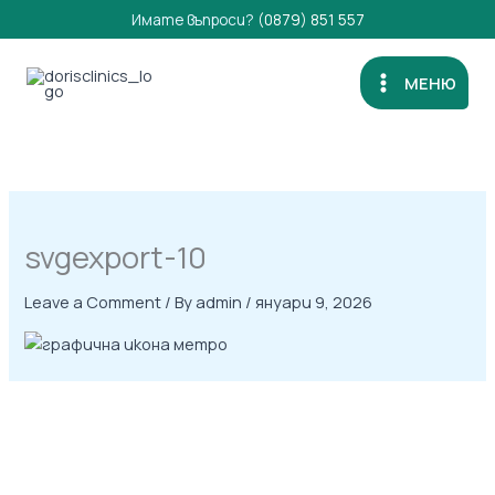
Skip
Имате въпроси?
(0879) 851 557
to
content
МЕНЮ
svgexport-10
Leave a Comment
/ By
admin
/
януари 9, 2026