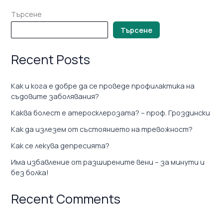
Търсене
Търсене
Recent Posts
Как и кога е добре да се проведе профилактика на
съдовите заболявания?
Каква болест е атеросклерозата? – проф. Гроздински
Как да излезем от състоянието на тревожност?
Как се лекува депресията?
Има избавление от разширените вени – за минути и
без болка!
Recent Comments