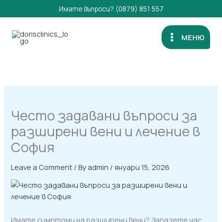
Skip
Имате въпроси?
(0879) 851 557
to
content
МЕНЮ
Често задавани въпроси за
разширени вени и лечение в
София
Leave a Comment
/ By
admin
/
януари 15, 2026
Имате симптоми на разширени вени? Запазете час