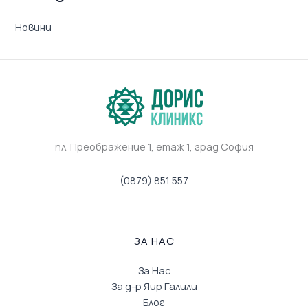
Новини
пл. Преображение 1, eтаж 1, град София
(0879) 851 557
ЗА НАС
За Нас
За д-р Яир Галили
Блог