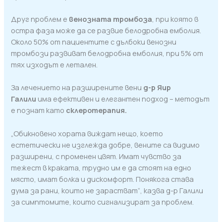
Друг проблем е
венозната тромбоза
, при която в
остра фаза може да се развие белодробна емболия.
Около 50% от пациентите с дълбоки венозни
тромбози развиват белодробна емболия, при 5% от
тях изходът е летален.
За лечението на разширените вени
д-р Яир
Галили
има ефективен и елегантен подход – методът
е познат като
склеротерапия.
„Обикновено хората виждат нещо, което
естетически не изглежда добре, вените са видимо
разширени, с променен цвят. Имат чувство за
тежест в краката, трудно им е да стоят на едно
място, имат болка и дискомфорт. Понякога става
дума за рани, които не зарастват“, казва д-р Галили
за симптомите, които сигнализират за проблем.