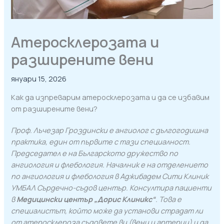
Атеросклерозата и
разширените вени
януари 15, 2026
Как да изпреварим атеросклерозата и да се избавим
от разширените вени?
Проф. Лъчезар Гроздински е ангиолог с дългогодишна
практика, един от първите с тази специалност.
Председател е на Българското дружество по
ангиология и флебология. Началник е на отделението
по ангиология и флебология в Аджибадем Сити Клиник
УМБАЛ Сърдечно-съдов център. Консултира пациенти
в
Медицински център „Дорис Клиникс“
. Това е
специалистът, който може да установи страдат ли
от атеросклероза съдовете ви (вени и артерии) и да