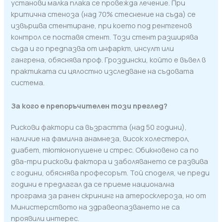
установи малка плака се провежда лечение. При
критична стеноза (над 70% стеснение на съда) се
извършва стентиране, при което под рентгенов
контрол се поставя стент. Този стент разширява
съда и го предпазва от инфаркт, инсулт или
гангрена, обяснява проф. Гроздински, който е въвел в
практиката си цялостно изследване на съдовата
система.
За кого е препоръчителен този преглед?
Рискови фактори са възрастта (над 50 години),
наличие на фамилна анамнеза, висок холестерол,
диабет, тютюнопушене и стрес. Обикновено са по
два-три рискови фактора и заболяването се развива
с години, обяснява професорът. Той споделя, че преди
години е предлагал да се приеме национална
програма за ранен скрининг на атеросклероза, но от
Министерството на здравеопазването не са
проявили интерес.