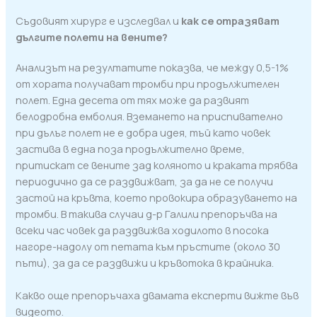
Съдовият хирург е изследвал и
как се отразяват
дългите полети на вените?
Анализът на резултатите показва, че между 0,5-1%
от хората получават тромби при продължителен
полет. Една десета от тях може да развият
белодробна емболия. Вземането на приспивателно
при дълъг полет не е добра идея, тъй като човек
застива в една поза продължително време,
притискат се вените зад коляното и краката трябва
периодично да се раздвижват, за да не се получи
застой на кръвта, което провокира образуването на
тромби. В такива случаи д-р Галили препоръчва на
всеки час човек да раздвижва ходилото в посока
нагоре-надолу от петата към пръстите (около 30
пъти), за да се раздвижи и кръвотока в крайника.
Какво още препоръчаха двамата експерти вижте във
видеото.