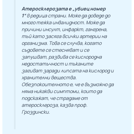
Атеросклерозата е „убиец номер
1“
в редица страни. Може да доведе до
много тежка инвалидност. Може да
причини инсулт, инфаркт, гангрена,
тъй като засяга всички артерии на
организма. Това се случва, когато
съдовете се стесняват и се
запушват, развива се кислородна
недостатъчност и тъканите
загиват заради липсата на кислород и
хранителни вещества.
Обезпокоителното е, че е възможно да
няма никакви симптоми, които да
подскажат, че страдаме от
атеросклероза, казва проф.
Гроздински.