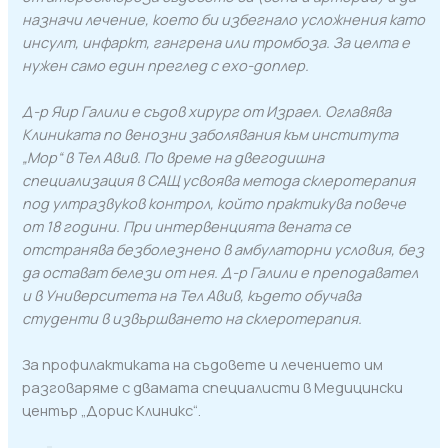
назначи лечение, което би избегнало усложнения като
инсулт, инфаркт, гангрена или тромбоза. За целта е
нужен само един преглед с ехо-доплер.
Д-р Яир Галили е съдов хирург от Израел. Оглавява
Клиниката по венозни заболявания към института
„Мор“ в Тел Авив. По време на двегодишна
специализация в САЩ усвоява метода склеротерапия
под ултразвуков контрол, който практикува повече
от 18 години. При интервенцията вената се
отстранява безболезнено в амбулаторни условия, без
да остават белези от нея. Д-р Галили е преподавател
и в Университета на Тел Авив, където обучава
студенти в извършването на склеротерапия.
За профилактиката на съдовете и лечението им
разговаряме с двамата специалисти в Медицински
център „Дорис Клиникс“.