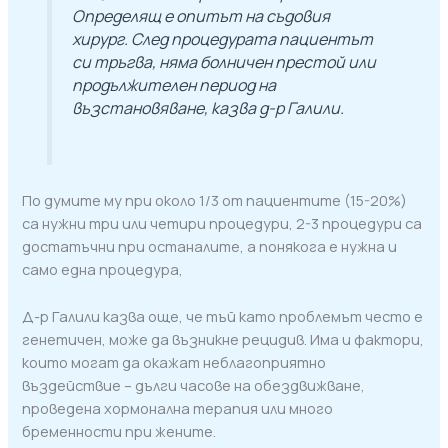
Определящ е опитът на съдовия
хирург. След процедурата пациентът
си тръгва, няма болничен престой или
продължителен период на
възстановяване, казва д-р Галили.
По думите му при около 1/3 от пациентите (15-20%)
са нужни три или четири процедури, 2-3 процедури са
достатъчни при останалите, а понякога е нужна и
само една процедура,
Д-р Галили казва още, че тъй като проблемът често е
генетичен, може да възникне рецидив. Има и фактори,
които могат да окажат неблагоприятно
въздействие – дълги часове на обездвижване,
проведена хормонална терапия или много
бременности при жените.