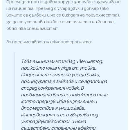
Прегледът при съдовия хирург започва с изслушване
на пациента, преглед с ултразвук и доплер (ако
вените са дълбоки и не се виждат на повърхността),
за да се установи какво е състоянието на вените,
обяснява специалистът.
За предимствата на склеротерапията:
Това е минимално инвазивен метод,
при който няма нужда от упойка.
Пациентът почти не усеща болка,
процедурата е гъвкава и се адаптира
според конкретния човек. В
проблемната вена се инжектира пяна,
която предизвиква възпаление и
впоследствие я унищожава.
Интервенцията се извършва под
ултразвуков контрол и няма
съществени странични ефекти.