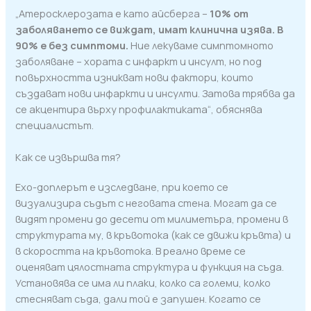
„Атеросклерозата е като айсберга –
10% от
заболяването се виждат, имат клинична изява. В
90% е без симптоми.
Ние лекуваме симптомното
заболяване – хората с инфаркт и инсулт, но под
повърхността изникват нови фактори, които
създават нови инфаркти и инсулти. Затова трябва да
се акцентира върху профилактиката“, обяснява
специалистът.
Как се извършва тя?
Ехо-доплерът е изследване, при което се
визуализира съдът с неговата стена. Могат да се
видят промени до десети от милиметъра, промени в
структурата му, в кръвотока (как се движи кръвта) и
в скоростта на кръвотока. В реално време се
оценяват цялостната структура и функция на съда.
Установява се има ли плаки, колко са големи, колко
стесняват съда, дали той е запушен. Когато се