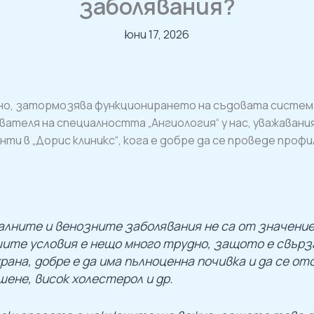
заболявания?
юни 17, 2026
тно, затормозява функционирането на съдовата систем
ателя на специалността „Ангиология“ у нас, уважавания
енти в „Дорис клиникс“, кога е добре да се проведе про
алните и венозните заболявания не са от значени
ите условия е нещо много трудно, защото е свърза
храна, добре е да има пълноценна почивка и да се 
шене, висок холестерол и др.