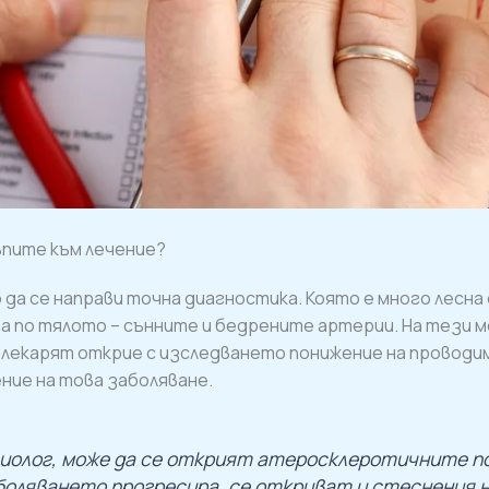
ъпите към лечение?
о да се направи точна диагностика. Която е много лесн
а по тялото – сънните и бедрените артерии. На тези 
 лекарят открие с изследването понижение на проводи
ние на това заболяване.
гиолог, може да се открият атеросклеротичните п
боляването прогресира, се откриват и стеснения н