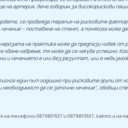
е на артерия, вече говорим за високорискови пац
ъдовете, се провежда терапия на рисковите фактор
 лечение – поставяне на стент, а понякога може да
лерозата на практика може да предпази човек от 
се хване навреме, тя може да се лекува успешно. Ко
и и лечението е или без резултат, или е невъзможн
гиолог един път годишно при рисковите групи от хо
 необходимост да се започне лечение“, обобщи сп
е на
телефони
0879851557 и 0879853557, както и на 