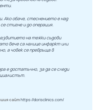
иенти.
и. Ако обаче, стеснението е над
 се стигне и до операция.
развитието на тежки съдови
гато вече са налице инфаркт или
о, а човек се превръща в
ра е достатъчно, за да се следи
ециалистът.
нашия сайт
https://dorisclinics.com/