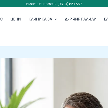
Имате въпроси?
(0879) 851 557
АС
ЦЕНИ
КЛИНИКА ЗА
Д-Р ЯИР ГАЛИЛИ
Б