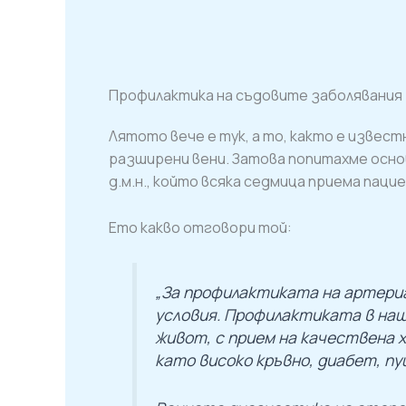
Профилактика на съдовите заболявания
Лятото вече е тук, а то, както е извес
разширени вени. Затова попитахме основ
д.м.н., който всяка седмица приема паци
Ето какво отговори той:
„За профилактиката на артери
условия. Профилактиката в наш
живот, с прием на качествена 
като високо кръвно, диабет, пу