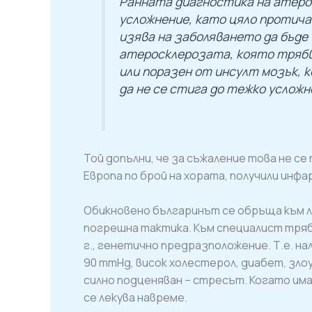
Ранната диагностика на атеро
усложнение, като цяло протича
изява на заболяването да бъде 
атеросклерозата, която трябва
или поразен от инсулт мозък, 
да не се стига до тежко усложн
Той допълни, че за съжаление това не се
Европа по брой на хората, получили инфа
Обикновено българинът се обръща към ле
погрешна тактика. Към специалист трябв
г., генетично предразположение. Т.е. нал
90 mmHg, висок холестерол, диабет, зло
силно подценяван – стресът. Когато има
се лекува навреме.