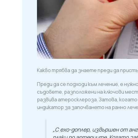
Какво трябва да знаете преди да прист
Преди да се подходи към лечение, е нужн
съдовете, разположени на ключови мест
развива атеросклероза. Затова, когато
индикатор за започването на ранно лече
„С ехо-доплер, извършен от ан
плаки по артериите. Когато за