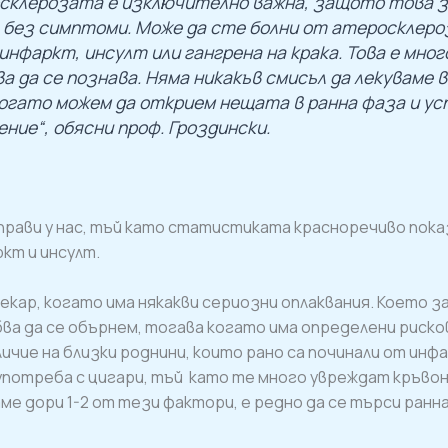
склерозата е изключително важна, защото това за
 без симптоми. Може да сте болни от атеросклероз
инфаркт, инсулт или гангрена на крака. Това е мно
 да се познава. Няма никакъв смисъл да лекуваме 
когато можем да открием нещата в ранна фаза и ус
ение“, обясни проф. Гроздински.
 прави у нас, тъй като статистиката красноречиво показ
ркт и инсулт.
кар, когато има някакви сериозни оплаквания. Което з
а да се обърнем, тогава когато има определени рисков
ичие на близки роднини, които рано са починали от инфар
употреба с цигари, тъй като те много увреждат кръвон
ме дори 1-2 от тези фактори, е редно да се търси ранн