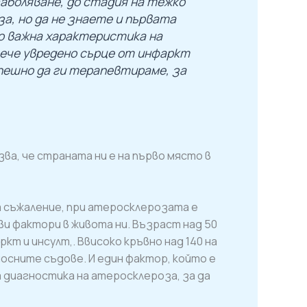
боляване, до стадия на тежко
а, но да не знаете и първата
го важна характеристика на
вече увредено сърце от инфаркт
пешно да ги терапевтираме, за
ва, че страната ни е на първо място в
а съжаление, при атеросклерозата е
и фактори в живота ни. Възраст над 50
кт и инсулт,. Ввисоко кръвно над 140 на
осните съдове. И един фактор, който е
а диагностика на атеросклероза, за да