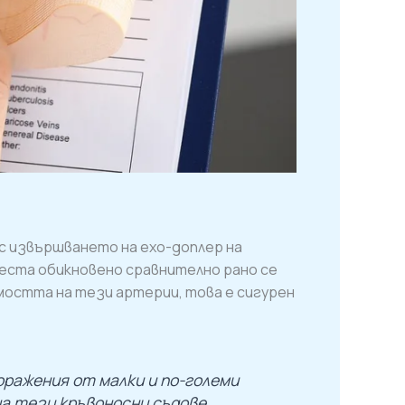
а с извършването на ехо-доплер на
места обикновено сравнително рано се
мостта на тези артерии, това е сигурен
оражения от малки и по-големи
а тези кръвоносни съдове.