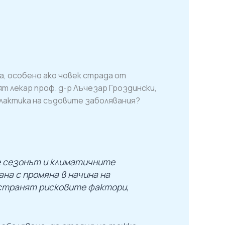
а, особено ако човек страда от
т лекар проф. д-р Лъчезар Гроздински,
филактика на съдовите заболявания?
е сезонът и климатичните
на с промяна в начина на
отстранят рисковите фактори,