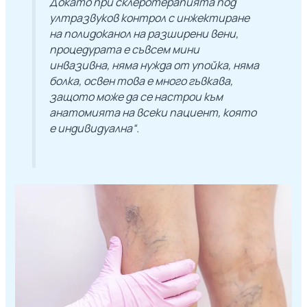
Докато при склеротерапията под
ултразвуков контрол с инжектиране
на полидоканол на разширени вени,
процедурата е съвсем мини
инвазивна, няма нужда от упойка, няма
болка, освен това е много гъвкава,
защото може да се настрои към
анатомията на всеки пациент, която
е индивидуална“.