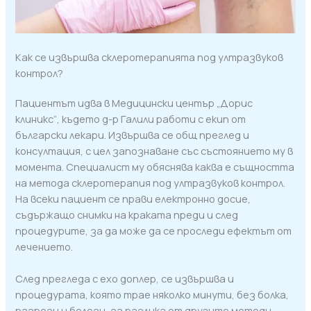
Как се извършва склеротерапията под ултразвуков
контрол?
Пациентът идва в Медицински център „Дорис
клиникс“, където д-р Галили работи с екип от
български лекари. Извършва се общ преглед и
консултация, с цел запознаване със състоянието му в
момента. Специалист му обяснява каква е същността
на метода склеротерапия под ултразвуков контрол.
На всеки пациент се прави електронно досие,
съдържащо снимки на краката преди и след
процедурите, за да може да се проследи ефектът от
лечението.
След прегледа с ехо доплер, се извършва и
процедурата, която трае няколко минути, без болка,
разрези и белези, за разлика от другите методи,