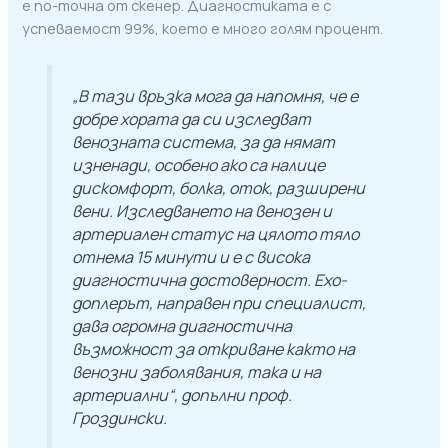
е по-точна от скенер. Диагностиката е с
успеваемост 99%, което е много голям процент.
„В тази връзка мога да напомня, че е
добре хората да си изследват
венозната система, за да нямат
изненади, особено ако са налице
дискомфорт, болка, оток, разширени
вени. Изследването на венозен и
артериален статус на цялото тяло
отнема 15 минути и е с висока
диагностична достоверност. Ехо-
доплерът, направен при специалист,
дава огромна диагностична
възможност за откриване както на
венозни заболявания, така и на
артериални“, допълни проф.
Гроздински.