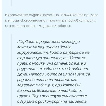
Израелският съдов хирург Яир Галили, който прилага
метода склеротерапия под ултразвуков контрол с
инжектиране на полидоканол, обясни:
„Първият традиционен метод за
лечение на разширени вени е
хирургическият, който, разбира се, не
е приятен за пациента, тъй като се
прави с упойка, има рязане, болка, а и
резултатът невинаги е най-добрият.
Други методи, които се използват, са
радиочестотната терапия или
лазерната аблация, при която във
вената се вкарва катетър, който я
изгаря. Тази процедура също често е
свързана с дискомфорт за пациента.