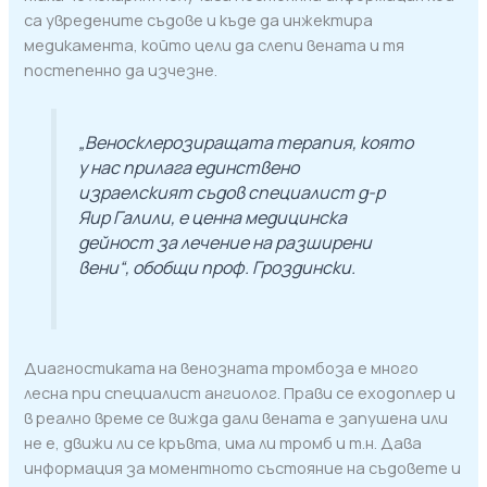
са увредените съдове и къде да инжектира
медикамента, който цели да слепи вената и тя
постепенно да изчезне.
„Веносклерозиращата терапия, която
у нас прилага единствено
израелският съдов специалист д-р
Яир Галили, е ценна медицинска
дейност за лечение на разширени
вени“, обобщи проф. Гроздински.
Диагностиката на венозната тромбоза е много
лесна при специалист ангиолог. Прави се еходоплер и
в реално време се вижда дали вената е запушена или
не е, движи ли се кръвта, има ли тромб и т.н. Дава
информация за моментното състояние на съдовете и