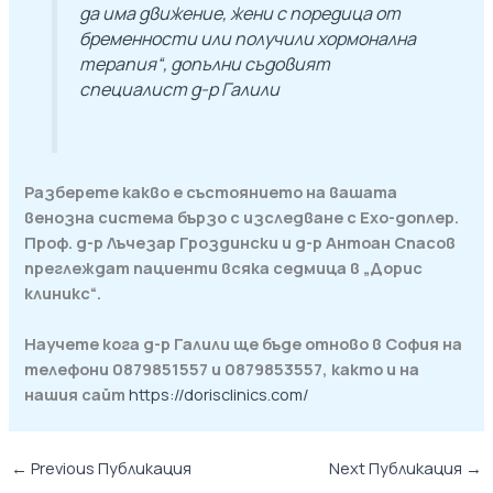
да има движение, жени с поредица от
бременности или получили хормонална
терапия“, допълни съдовият
специалист д-р Галили
Разберете какво е състоянието на вашата
венозна система бързо с изследване с Ехо-доплер.
Проф. д-р Лъчезар Гроздински и д-р Антоан Спасов
преглеждат пациенти всяка седмица в „Дорис
клиникс“.
Научете кога д-р Галили ще бъде отново в София на
телефони
0879851557 и 0879853557, както и на
нашия сайт
https://dorisclinics.com/
←
Previous Публикация
Next Публикация
→