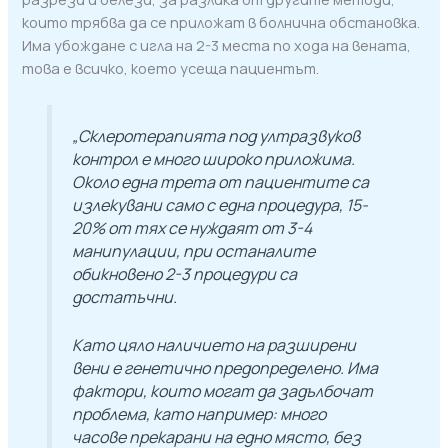
които трябва да се приложат в болнична обстановка.
Има убождане с игла на 2-3 места по хода на вената,
това е всичко, което усеща пациентът.
„Склеротерапията под ултразвуков
контрол е много широко приложима.
Около една трета от пациентите са
излекувани само с една процедура, 15-
20% от тях се нуждаят от 3-4
манипулации, при останалите
обикновено 2-3 процедури са
достатъчни.
Като цяло наличието на разширени
вени е генетично предопределено. Има
фактори, които могат да задълбочат
проблема, като например: много
часове прекарани на едно място, без