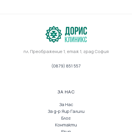
пл. Преображение 1, eтаж 1, град София
(0879) 851 557
ЗА НАС
За Нас
За д-р Яир Галили
Блог
Контакти
Екип