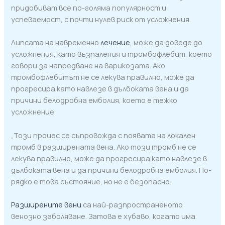
придобиват все по-голяма популярност и
успеваемост, с почти нулев риск от усложнения.
Липсата на навременно
лечение
, може да доведе до
усложнения, като възпаления и тромбофлебит, което
говори за напредване на варикозата. Ако
тромбофлебитът не се лекува правилно, може да
прогресира като навлезе в дълбоката вена и да
причини белодробна емболия, което е тежко
усложнение.
„Този процес се съпровожда с появата на локален
тромб в разширената вена. Ако този тромб не се
лекува правилно, може да прогресира като навлезе в
дълбоката вена и да причини белодробна емболия. По-
рядко е това състояние, но не е безопасно.
Разширените вени
са най-разпространеното
венозно заболяване. Затова е хубаво, когато има