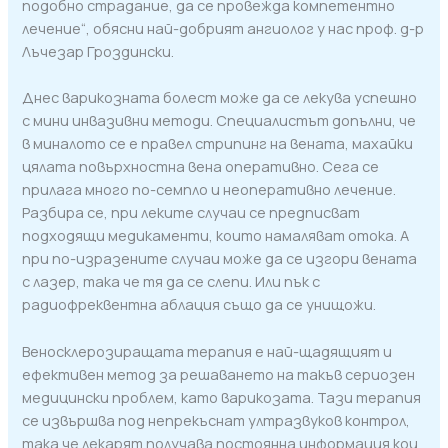
подобно страдание, да се провежда компетентно
лечение“, обясни най-добрият ангиолог у нас проф. д-р
Лъчезар Гроздински.
Днес варикозната болест може да се лекува успешно
с мини инвазивни методи. Специалистът допълни, че
в миналото се е правел стрипинг на вената, махайки
цялата повърхностна вена оперативно. Сега се
прилага много по-семпло и неоперативно лечение.
Разбира се, при леките случаи се предписват
подходящи медикаменти, които намаляват отока. А
при по-изразените случаи може да се изгори вената
с лазер, така че тя да се слепи. Или пък с
радиофреквентна аблация също да се унищожи.
Веносклерозиращата терапия е най-щадящият и
ефективен метод за решаването на такъв сериозен
медицински проблем, като варикозата. Тази терапия
се извършва под непрекъснат ултразвуков контрол,
така че лекарят получава постоянна информация кои