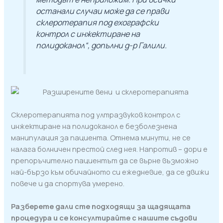
останали случаи може да се прави
склеротерапия под ехографски
контрол с инжектиране на
полидоканол“, допълни д-р Галили.
Склеротерапията под ултразвуков контрол с
инжектиране на полидоканол е безболезнена
манипулация за пациента. Отнема минути, не се
налага болничен престой след нея. Напротив – дори е
препоръчително пациентът да се върне възможно
най-бързо към обичайното си ежедневие, да се движи
повече и да спортува умерено.
Разберете дали сте подходящи за щадящата
процедура и се консултирайте с нашите съдови