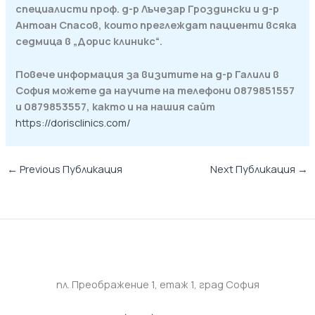
специалисти проф. д-р Лъчезар Гроздински и д-р
Антоан Спасов, които преглеждат пациенти всяка
седмица в „Дорис клиникс“.
Повече информация за визитите на д-р Галили в
София можете да научите на
телефони
0879851557
и 0879853557, както и на нашия сайт
https://dorisclinics.com/
←
Previous Публикация
Next Публикация
→
пл. Преображение 1, eтаж 1, град София