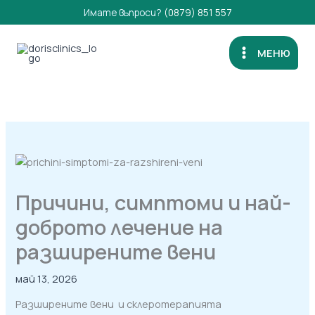
Skip
Имате въпроси?
(0879) 851 557
to
content
МЕНЮ
Причини, симптоми и най-
доброто лечение на
разширените вени
май 13, 2026
Разширените вени и склеротерапията