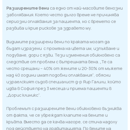
Разширените вени
са едно от най-масовите венозни
заболявания. Което често дълго време не причинява
сериозни оплаквания за пациента, но с времето се
развива и крие рискове за здравето му.
Видимите разширени вени по краката могат да
бъдат изразени с промяна на цвета им, изпъкване и
подуване, дори с язви. Тези изменения обикновено са
следствие от проблем с вътрешната вена. „Те са
често срещани – 40% от жените и 20-30% от мъжете
над 40 години имат подобни оплаквания“, обясни
израелският съдов специалист д-р Яир Галили, който
идва в София през 3 месеца и приема пациенти в
„Дорис клиникс“.
Проблемът с разширените вени обикновено възниква
от факта, че се увреждат клапите на вените и
кръвта. Вместо да се качва нагоре, се стича надолу
под действието на гравитацията. По вените на