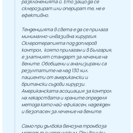
разклоненията й. Ето защо да се
склерозират или оперират те, не е
ефективно.
Тенденцията
в света е да се прилага
минимално-инвазивна хирургия.
Склеротерапията под доплеров
контрол, която прилагам и в България,
е златният стандарт за лечение на
вените. Обобщени и анализирани са
резултатите на над 130 хил.
пациенти от американски и
британски съдови хирурзи.
Американската асоциация за контрол
на лекарствата и храните определя
метода като най-ефикасен, надежден
и безопасен за лечение на вените.
Само при дълбока венозна тромбоза
методът е неприложим. При всички