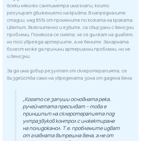
всеки няколко сантиметра има клапи, които
регулират движението на кръвта. В напредналите
стадии, над 85% от промените по кожата на краката.
Цветът, включително и язвите, са свързани с венозни
проблеми. Понякога се смята, че се дължат на диабет,
но той уврежда артериите, а не вените. Захарната
болест може да причини артериални проблеми, но не
и венозни.
За да има добър резултат от склеротерапията, се
въздейства само на увредената зона от дадена вена.
„Когато се запуши основната река,
ручейчетата пресъхват – това е
принципът на склеротерапията под
ултразвуков контрол с инжектиране
на полидоканол. Т.е. проблемите идват
от главната вътрешна вена, а не от