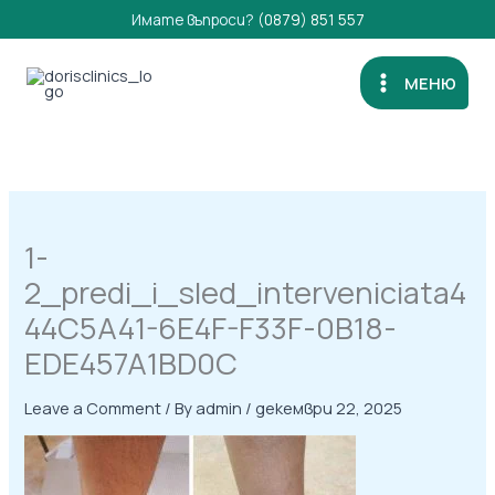
Skip
Имате въпроси?
(0879) 851 557
to
content
МЕНЮ
1-
2_predi_i_sled_interveniciata4
44C5A41-6E4F-F33F-0B18-
EDE457A1BD0C
Leave a Comment
/ By
admin
/
декември 22, 2025