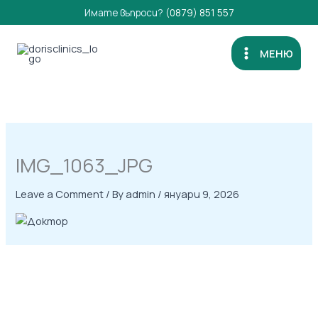
Skip
Имате въпроси?
(0879) 851 557
to
content
МЕНЮ
IMG_1063_JPG
Leave a Comment
/ By
admin
/
януари 9, 2026