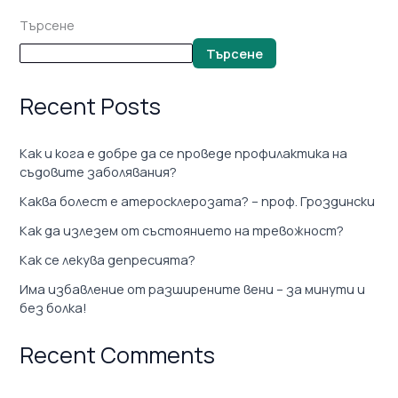
Търсене
Търсене
Recent Posts
Как и кога е добре да се проведе профилактика на
съдовите заболявания?
Каква болест е атеросклерозата? – проф. Гроздински
Как да излезем от състоянието на тревожност?
Как се лекува депресията?
Има избавление от разширените вени – за минути и
без болка!
Recent Comments