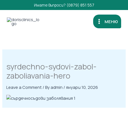
Skip
Имате въпроси?
(0879) 851 557
to
content
МЕНЮ
syrdechno-sydovi-zabol-
zaboliavania-hero
Leave a Comment
/ By
admin
/
януари 10, 2026