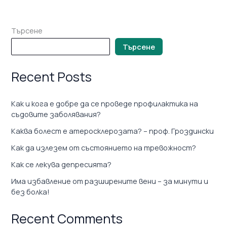
Търсене
Търсене
Recent Posts
Как и кога е добре да се проведе профилактика на
съдовите заболявания?
Каква болест е атеросклерозата? – проф. Гроздински
Как да излезем от състоянието на тревожност?
Как се лекува депресията?
Има избавление от разширените вени – за минути и
без болка!
Recent Comments