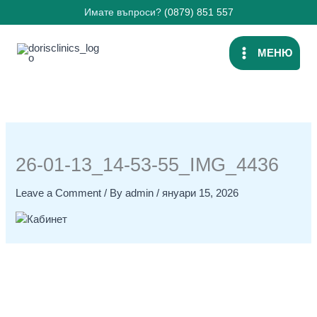
Skip
Имате въпроси?
(0879) 851 557
to
content
МЕНЮ
26-01-13_14-53-55_IMG_4436
Leave a Comment
/ By
admin
/
януари 15, 2026